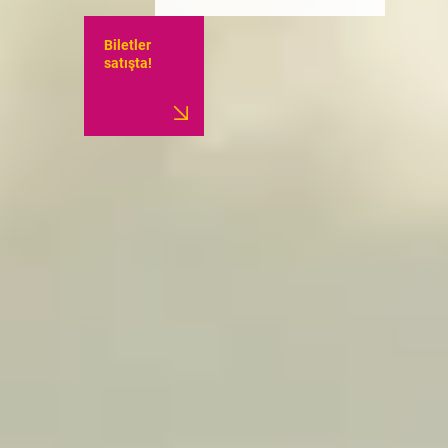
Biletler
satışta!